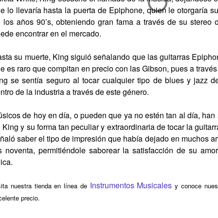
e lo llevaría hasta la puerta de Epiphone, quien le otorgaría su
 los años 90’s, obteniendo gran fama a través de su stereo o
ede encontrar en el mercado.
sta su muerte, King siguió señalando que las guitarras Epipho
e es raro que compitan en precio con las Gibson, pues a través
ng se sentía seguro al tocar cualquier tipo de blues y jazz 
ntro de la industria a través de este género.
sicos de hoy en día, o pueden que ya no estén tan al día, han 
 King y su forma tan peculiar y extraordinaria de tocar la guitar
ñaló saber el tipo de impresión que había dejado en muchos art
s noventa, permitiéndole saborear la satisfacción de su amo
ica.
Instrumentos Musicales
sita nuestra tienda en línea de
y conoce nuest
celente precio.