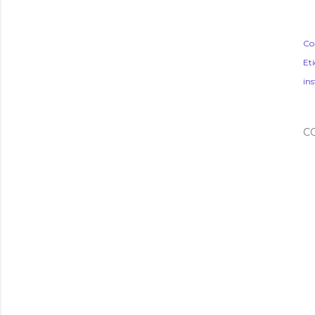
Co
Et
in
C