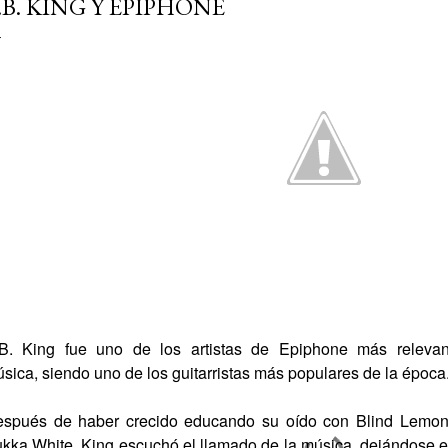
.B. KING Y EPIPHONE
B. King fue uno de los artistas de Epiphone más releva
sica,
siendo uno de los guitarristas más populares de la época
spués de haber crecido educando su oído con Blind Lemon
kka White, King escuchó el llamado de la música, dejándose e