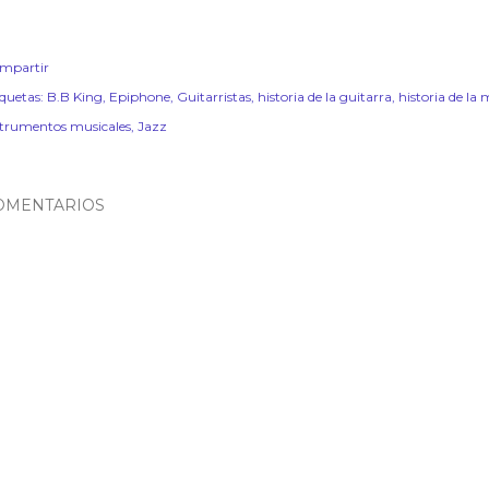
mpartir
iquetas:
B.B King
Epiphone
Guitarristas
historia de la guitarra
historia de la
strumentos musicales
Jazz
OMENTARIOS