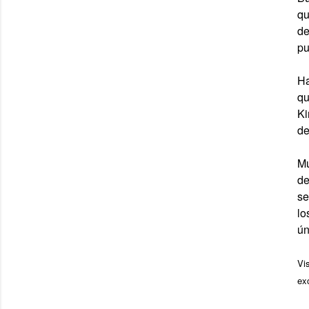
qu
de
pu
Ha
qu
Ki
de
Mú
de
se
lo
ún
Vi
ex