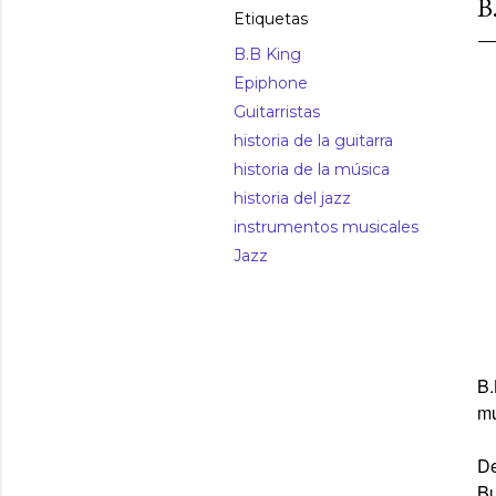
B
Etiquetas
B.B King
Epiphone
Guitarristas
historia de la guitarra
historia de la música
historia del jazz
instrumentos musicales
Jazz
B.
mú
De
Bu