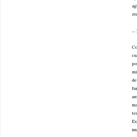
ag
mu
…
Co
cu
po
mi
de
fu
an
ma
t
E
im