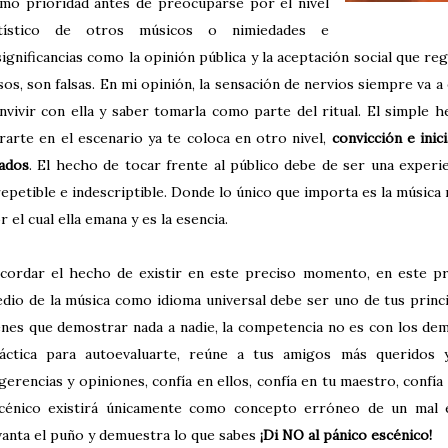
mo prioridad antes de preocuparse por el nivel
tístico de otros músicos o nimiedades e
significancias como la opinión pública y la aceptación social que re
sos, son falsas.
En mi opinión, la sensación de nervios siempre va a 
nvivir con ella y saber tomarla como parte del ritual. El simple
rarte en el escenario ya te coloca en otro nivel,
convicción e inic
iados
. El hecho de tocar frente al público debe de ser una exper
repetible e indescriptible. Donde lo único que importa es la músic
r el cual ella emana y es la esencia.
cordar el hecho de existir en este preciso momento, en este pr
dio de la música como idioma universal debe ser uno de tus princ
enes que demostrar nada a nadie, la competencia no es con los de
áctica para autoevaluarte, reúne a tus amigos más queridos y
gerencias y opiniones, confía en ellos, confía en tu maestro, confía 
cénico existirá únicamente como concepto erróneo de un mal 
vanta el puño y demuestra lo que sabes
¡Di NO al pánico escénico!