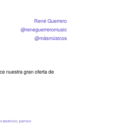
René Guerrero
@reneguerreromusic
@másmúsicos
e nuestra gran oferta de
o escénico
pánico