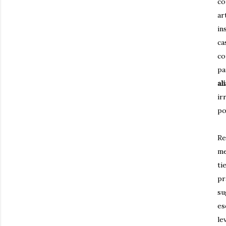
co
ar
in
ca
co
pa
al
ir
po
Re
me
ti
pr
su
es
le