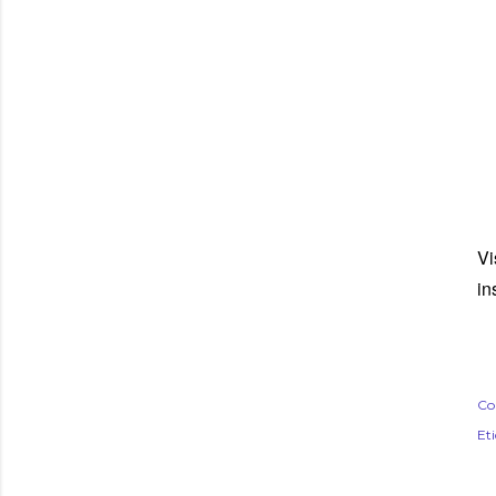
Vi
in
Co
Et