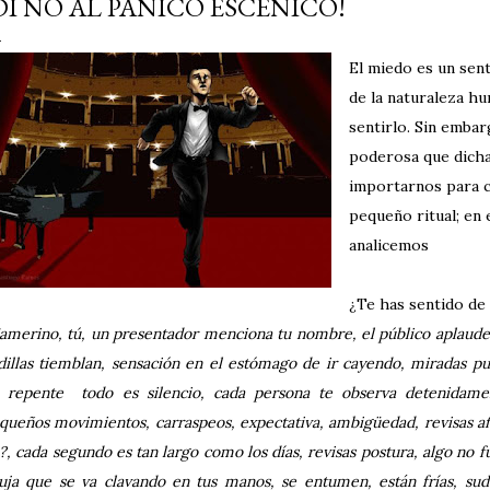
DI NO AL PÁNICO ESCÉNICO!
El miedo es un sen
de la naturaleza hu
sentirlo. Sin emba
poderosa que dicha
importarnos para 
pequeño ritual; en 
analicemos
¿Te has sentido de 
amerino, tú, un presentador menciona tu nombre, el público aplaude
dillas tiemblan, sensación en el estómago de ir cayendo, miradas pu
 repente
todo es silencio, cada persona te observa detenidame
queños movimientos, carraspeos, expectativa, ambigüedad, revisas a
?, cada segundo es tan largo como los días, revisas postura, algo no
uja que se va clavando en tus manos, se entumen, están frías, su