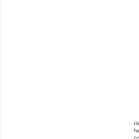
He
he
co