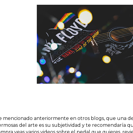
 mencionado anteriormente en otros blogs, que una de 
rmosas del arte es su subjetividad y te recomendaría q
mpra veas varios videos sobre el pedal que quieres, revi