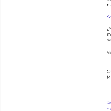
nu
-
¿Y
mo
si
Vi
Ch
M
Co
Et