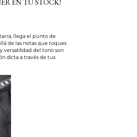
ENER EN TU STOCK!
rra, llega el punto de 
llá de las notas que toques 
 versatilidad del tono son 
 dicta a través de tus 