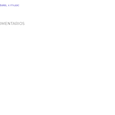
dales
x music
OMENTARIOS