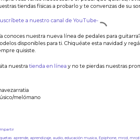
estras tiendas físicas a probarlo y te convenzas de su son
Suscríbete a nuestro canal de YouTube-
a conoces nuestra nueva línea de pedales para guitarra?
delos disponibles para ti. Chiquéate esta navidad y regá
empre quisiste.
sita
 nuestra 
tienda en línea
 y no te pierdas nuestras pr
avezarratia
úsico/melómano
mpartir
iquetas:
aprende
aprendizaje
audio
educación musica
Epiphone
mrcd
mrcd 