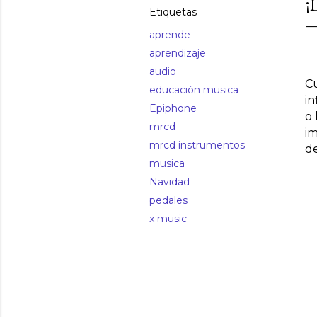
¡
Etiquetas
aprende
aprendizaje
audio
Cu
educación musica
in
Epiphone
o 
mrcd
im
mrcd instrumentos
d
musica
Navidad
pedales
x music